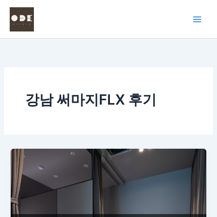
콘
텐
츠
로
건
너
뛰
기
강남 써마지FLX 후기