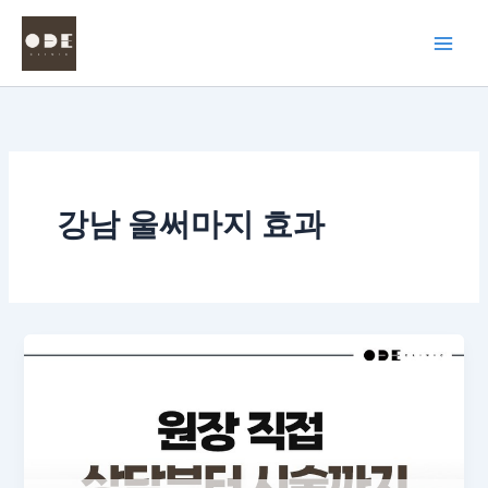
콘
텐
츠
로
건
너
뛰
기
강남 울써마지 효과